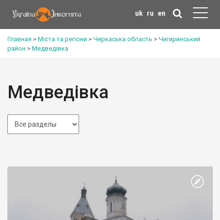
uk
ru
en
Главная
>
Міста та регіони
>
Черкаська область
>
Чигиринський
район
>
Медведівка
Медведівка