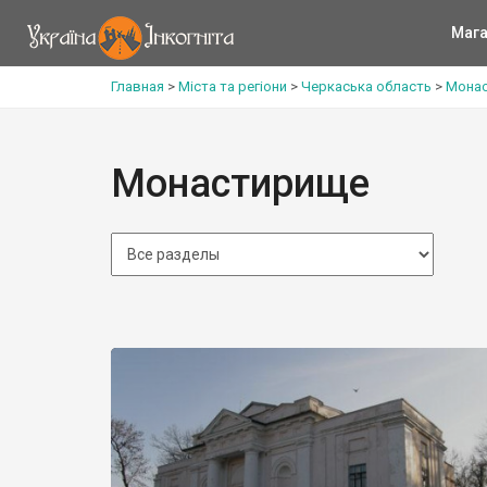
Мага
Главная
>
Міста та регіони
>
Черкаська область
>
Монас
Монастирище