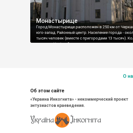
Монастырище
Город Монастырище расположен в 250 км от Черка
юго-запад. Районный центр. Население города - око
тысяч человек (вместе с пригородами 13 тысяч). К
костьол. Нині це будинок культури
О на
Об этом сайте
«Украина Инкогнита» - некоммерческий проект
энтузиастов краеведения.