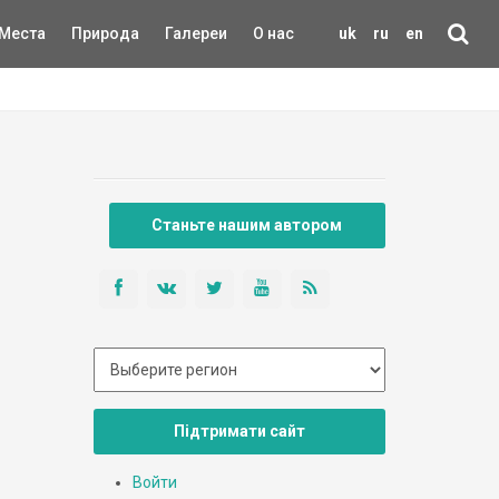
Места
Природа
Галереи
О нас
uk
ru
en
Станьте нашим автором
Підтримати сайт
Войти