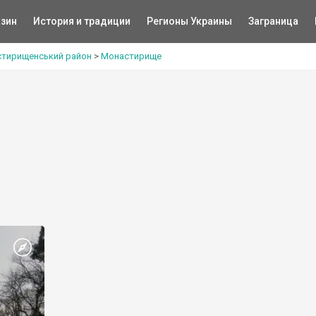
зин
История и традиции
Регионы Украины
Заграница
тирищенський район
>
Монастирище