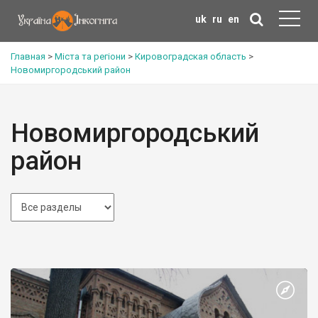
uk
ru
en
Главная
>
Міста та регіони
>
Кировоградская область
>
Новомиргородський район
Новомиргородський
район