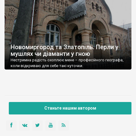
Новомиргород та Златопіль. Перли у
мушлях чи діаманти у гною
Нестримна радість охоплює мене – професійного географа,
коли відкриваю для себе такі куточки.
Станьте нашим автором