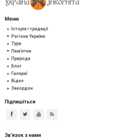
Меню
Історія і традиції
Регіони України
Тури
Пам'ятки
Природа
Блог
Галереї
Відео
Закордон
Підпишіться
Зв'язок з нами