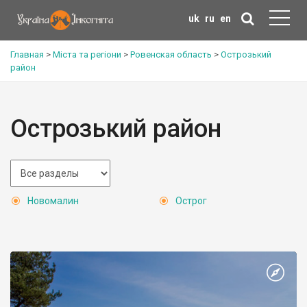
uk
ru
en
Главная
>
Міста та регіони
>
Ровенская область
>
Острозький
район
Острозький район
Новомалин
Острог