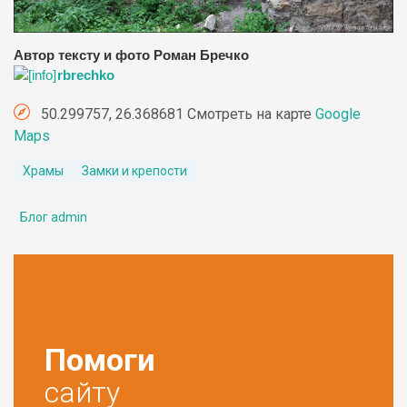
Автор тексту и фото Роман Бречко
rbrechko
50.299757, 26.368681 Смотреть на карте
Google
Maps
Храмы
Замки и крепости
Блог admin
Помоги
сайту