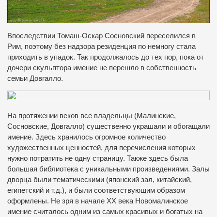
Впоследствии Томаш-Оскар Сосновский переселился в
Рим, поэтому без надзора резиденция по немногу стала
приходить в упадок.
Так продолжалось до тех пор, пока от
дочери скульптора имение не перешло в собственность
семьи Довгалло.
На протяжении веков все владельцы (Малинские,
Сосновские, Довгалло) существенно украшали и обогащали
имение.
Здесь хранилось огромное количество
художественных ценностей, для перечисления которых
нужно потратить не одну страницу.
Также здесь была
большая библиотека с уникальными произведениями.
Залы
дворца были тематическими (японский зал, китайский,
египетский и т.д.), и были соответствующим образом
оформлены.
Не зря в начале ХХ века Новомалинское
имение считалось одним из самых красивых и богатых на