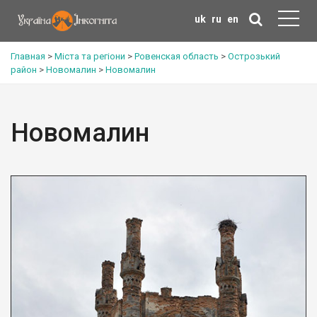
uk
ru
en
Главная
>
Міста та регіони
>
Ровенская область
>
Острозький
район
>
Новомалин
>
Новомалин
Новомалин