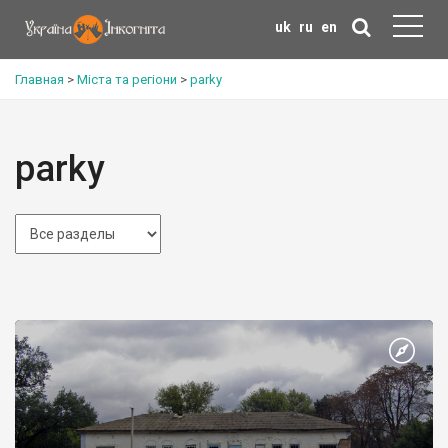
uk
ru
en
Главная
>
Міста та регіони
>
parky
parky