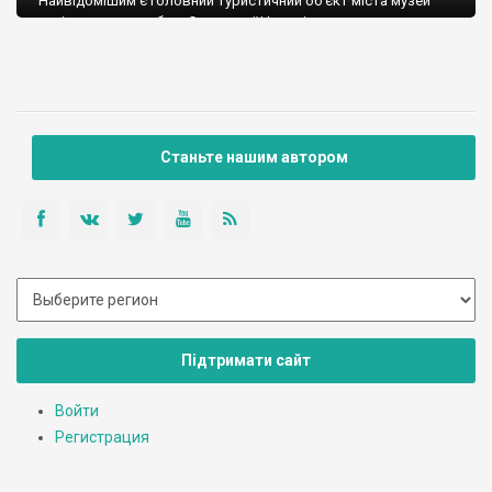
Найвідомішим є головний туристичний об’єкт міста музей
архітектури та побуту Середньої Наддніпрянщини, – один з
найбільших музеїв України. До його колекції, яка налічує 385
пам’яток народної архітектури та побуту, входять церкви,
вітряки, селянські будинки і двори, господарські будівлі ХVII-
ХІХ століть. Вони тут склали неповторний ансамбль
кільканадцять перлин народного зодчества наших предків,
які ще називають музеї просто неба.
Станьте нашим автором
Підтримати сайт
Войти
Регистрация