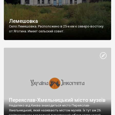
Лемешовка
Село Лемешовка. Расположено в 25-и км к северо-востоку
от Яготина. Имеет сельский совет.
Переяслав-Хмельницький місто музеїв
Недалеко від Києва знаходиться місто Переяслав-
Хмельницький, який називають містом музеїв. Їх тут аж 26.