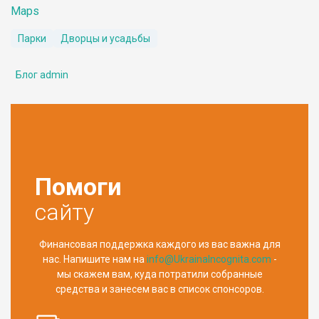
Maps
Парки
Дворцы и усадьбы
Блог admin
Помоги
сайту
Финансовая поддержка каждого из вас важна для
нас. Напишите нам на
info@UkrainaIncognita.com
-
мы скажем вам, куда потратили собранные
средства и занесем вас в список спонсоров.