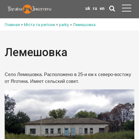
uk
ru
en
Главная
>
Міста та регіони
>
parky
>
Лемешовка
Лемешовка
Село Лемешовка. Расположено в 25-и км к северо-востоку
от Яготина. Имеет сельский совет.