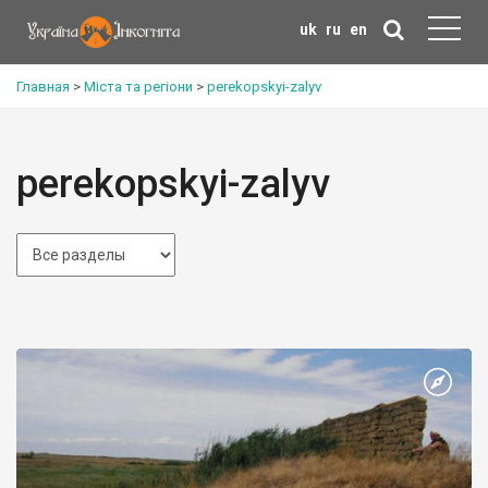
uk
ru
en
Главная
>
Міста та регіони
>
perekopskyi-zalyv
perekopskyi-zalyv