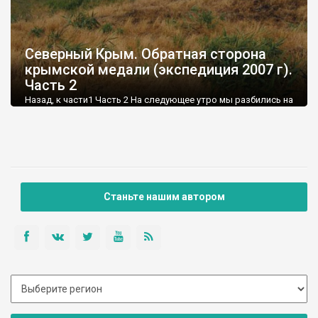
Северный Крым. Обратная сторона
крымской медали (экспедиция 2007 г).
Часть 2
Назад, к части1 Часть 2 На следующее утро мы разбились на
рабочие пары: Андрей - Александр; я – Роман. Группы
должны были двигаться навстречу: первая – из Армянска на
юг, наша – из Совхозного (сейчас уже фактически слилось с
городом Красноперекопск) на север. Встреча
предполагалась где-то на трассе Армянск – Джанкой.
Станьте нашим автором