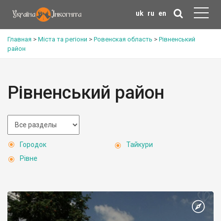
uk
ru
en
Главная
>
Міста та регіони
>
Ровенская область
>
Рівненський
район
Рівненський район
Городок
Тайкури
Рівне