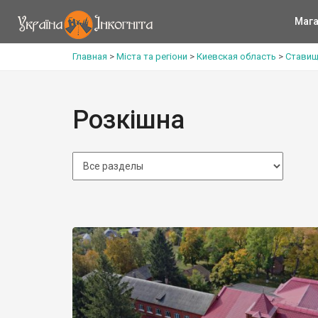
Мага
Главная
>
Міста та регіони
>
Киевская область
>
Ставищ
Розкішна