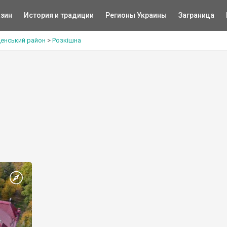
зин
История и традиции
Регионы Украины
Заграница
енський район
>
Розкішна