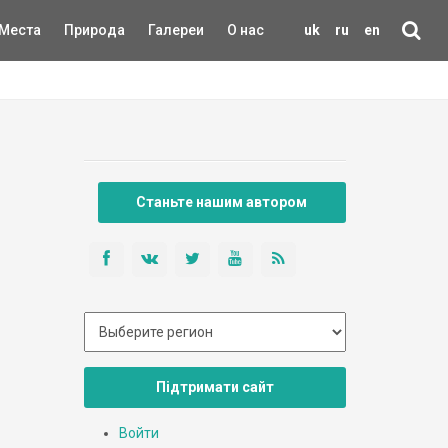
Места
Природа
Галереи
О нас
uk
ru
en
Станьте нашим автором
Підтримати сайт
Войти