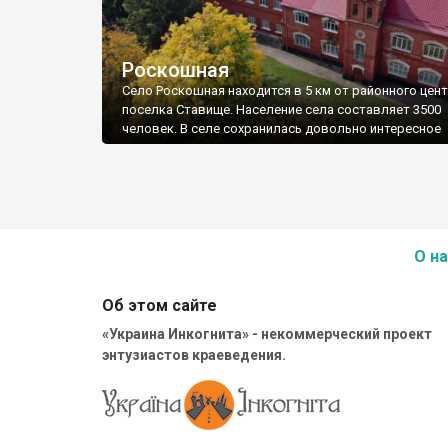
Роскошная
Село Роскошная находится в 5 км от районного цент
поселка Ставище. Население села составляет 3500
человек. В селе сохранилась довольно интересное
кирпичное двухэтажное здание комнатного планиро
Толщина стены здания составляет до 85 см. Это зе
школа, построенная в 1896 году на средства семьи
Браницких.
О на
Об этом сайте
«Украина Инкогнита» - некоммерческий проект
энтузиастов краеведения.