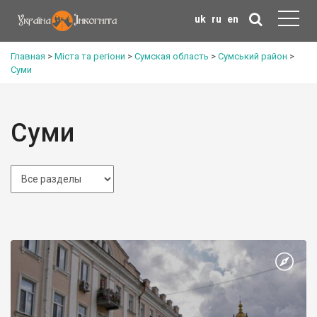
uk
ru
en
Главная
>
Міста та регіони
>
Сумская область
>
Сумський район
>
Суми
Суми