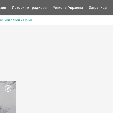
зин
История и традиции
Регионы Украины
Заграница
нський район
>
Сунки