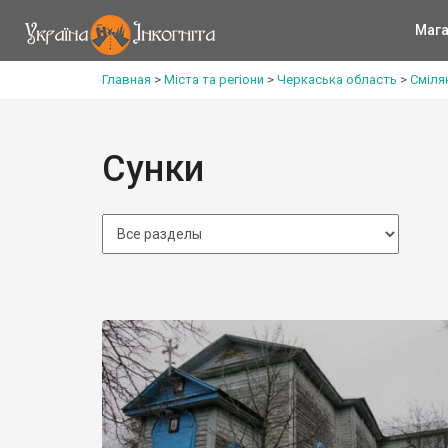
Мага
Главная
>
Міста та регіони
>
Черкаська область
>
Сміля
Сунки