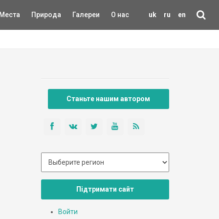
Места
Природа
Галереи
О нас
uk
ru
en
Станьте нашим автором
Підтримати сайт
Войти