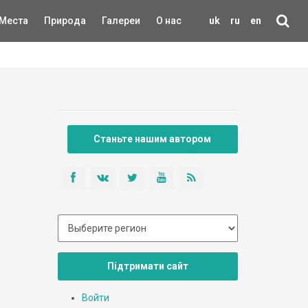
Места
Природа
Галереи
О нас
uk
ru
en
Станьте нашим автором
Підтримати сайт
Войти