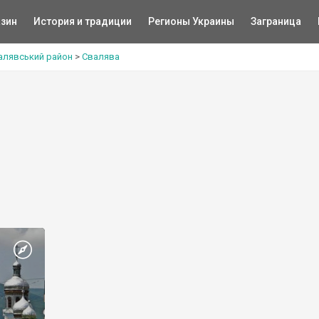
зин
История и традиции
Регионы Украины
Заграница
алявський район
>
Свалява