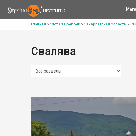
Мага
Главная
>
Міста та регіони
>
Закарпатская область
>
Св
Свалява