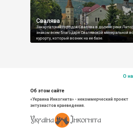
Свалява
Закарпатский городок Свалява в долине реки Лато
знаком всем благодаря Свалявской минеральной в
курорту, который возник на ее базе.
О на
Об этом сайте
«Украина Инкогнита» - некоммерческий проект
энтузиастов краеведения.