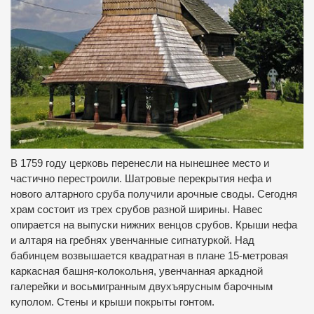
В 1759 году церковь перенесли на нынешнее место и
частично перестроили.
Шатровые перекрытия нефа и
нового алтарного сруба получили арочные своды.
Сегодня
храм состоит из трех срубов разной ширины.
Навес
опирается на выпуски нижних венцов срубов.
Крыши нефа
и алтаря на гребнях увенчанные сигнатуркой.
Над
бабинцем возвышается квадратная в плане 15-метровая
каркасная башня-колокольня, увенчанная аркадной
галерейки и восьмигранным двухъярусным барочным
куполом.
Стены и крыши покрыты гонтом.