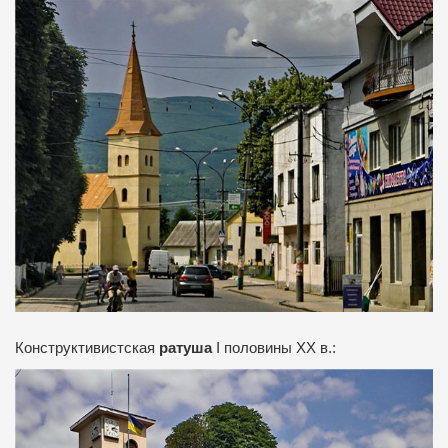
Конструктивистская
ратуша
І половины ХХ в.: