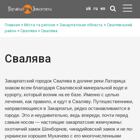
uk
ru
en
Главная
>
Міста та регіони
>
Закарпатская область
>
Свалявський
район
>
Свалява
>
Свалява
Свалява
Закарпатский городок Свалява в долине реки Латорица
знаком всем благодаря Свалявской минеральной воде и
курорту, который возник на ее базе.
Именно с целью
лечения, как правило, и едут в Сваляву.
Путешественники,
направляющиеся в Закарпатье, редко останавливаются в
городе.
Это и неудивительно, ведь впереди, почти перед
самым носом — настоящие закарпатские жемчужины:
охотничий замок Шенборнов, чинадийовский замок и не по-
украински хорошее Мукачево с его многочисленными