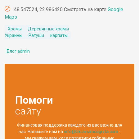
48.547524, 22.986420 Смотреть на карте
Google
Maps
Храмы
Деревянные храмы
Украины
Ратуши
карпаты
Блог admin
Помоги
сайту
Финансовая поддержка каждого из вас важна для
нас. Напишите нам на
info@UkrainaIncognita.com
-
мы скажем вам, куда потратили собранные