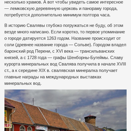
несколько храмов.
А вот чтобы увидеть самое интересное
— лемковскую деревянную церковь и панораму города,
потребуется дополнительно минимум полтора часа.
В историю Свалявы глубоко погружаться не буду, об этом
везде много написано.
Если коротко, то первое упоминание
о городе датируется 1263 годом.
Название происходит от
соли (древнее название города — Сольве).
Городом владел
баронский род Перени, с XVI века — трансильванских
князей, а с 1728 года — графы Шенборны-Бугеймы.
Славу
курорта минеральных вод Свалява получила в начале XVIII
ст., а к середине XIX в.
свалявская минералка получает
главные награды на международных выставках
минеральных вод.