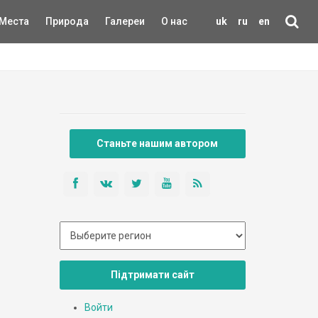
Места
Природа
Галереи
О нас
uk
ru
en
Станьте нашим автором
Підтримати сайт
Войти