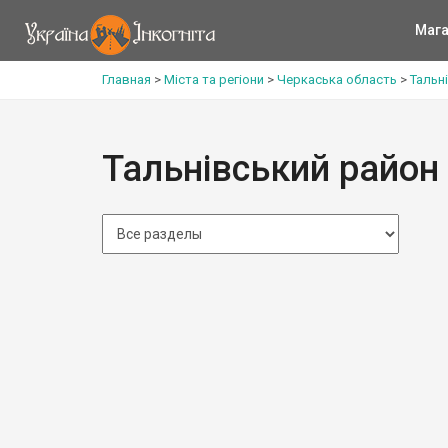
Мага
Главная
>
Міста та регіони
>
Черкаська область
>
Тальн
Тальнівський район