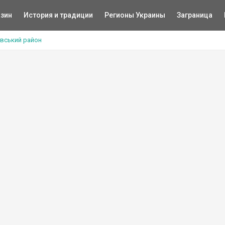
зин
История и традиции
Регионы Украины
Заграница
івський район