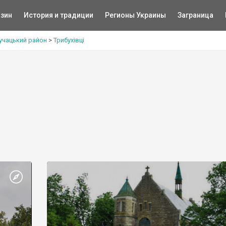
зин
История и традиции
Регионы Украины
Заграница
учацький район
>
Трибухівці