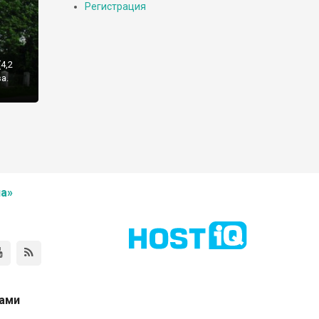
Регистрация
4,2
а.
а»
нами