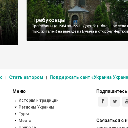
Требуховцы
Требуховцы (с 1964 по 1991 - Дружба) - большое село (
тыс. жителей) на выезде из Бучача в сторону Чертков
с
Стать автором
Поддержать сайт «Украина Украин
Меню
Подпишитесь
История и традиции
Регионы Украины
Туры
Связаться с 
Места
Природа