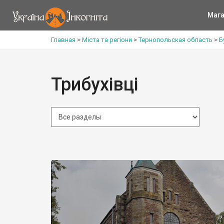
Мага
Главная
>
Міста та регіони
>
Тернопольская область
>
Б
Трибухівці