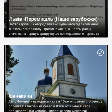
Львів -Перемишль (Наше зарубіжжя)
Потяг Харків – Ужгород плавно зупинився під склепінням
львівського вокзалу. Прибув вчасно, о шостій ранку,
значить, на першу маршрутку до прикордонного переходу
Шегині ми встигаємо. Традиційна кава на привокзальній
площі з пластикових скляночок, наплічники в багажник і ось
автобус їде по Городоцькій на захід. Міська забудова Львова
незабаром змінюється ошатними будиночками по дорозі на
Городок. Ось і сам Городок з новим пам’ятником боївкарям
ОУН, які виконали тут атентат в кінці 30-х.
Феневичи
Село Феневичи находится к югу в 10 км от районного центра
поселка Иванков и на север в 80 км от Киева. В селе
проживает 1100 человек. Впервые село Феневичи