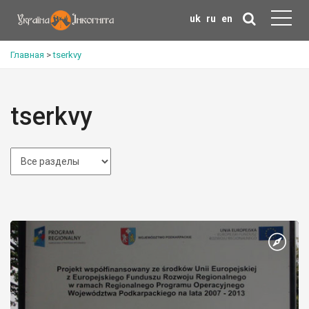
uk
ru
en
Главная
>
tserkvy
tserkvy