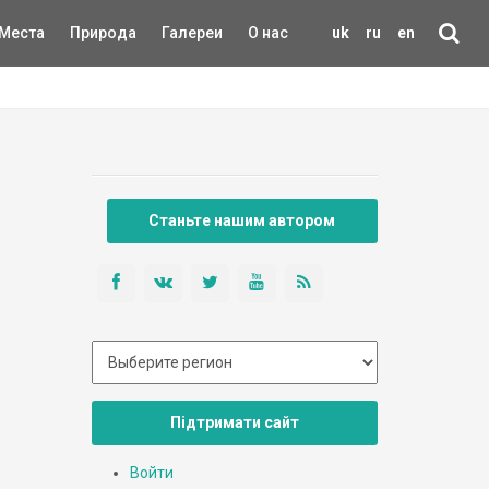
Места
Природа
Галереи
О нас
uk
ru
en
Станьте нашим автором
Підтримати сайт
Войти