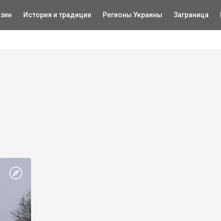
зин
История и традиции
Регионы Украины
Заграница