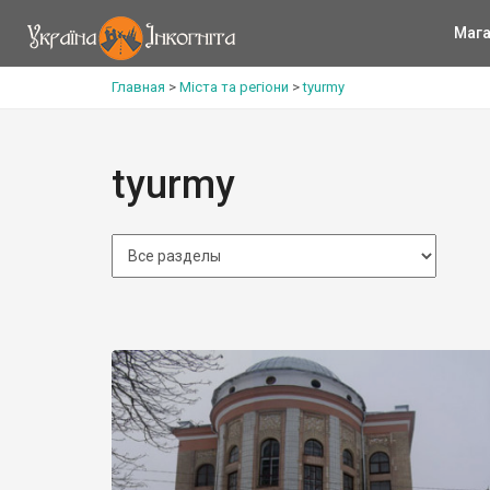
Мага
Главная
>
Міста та регіони
>
tyurmy
tyurmy