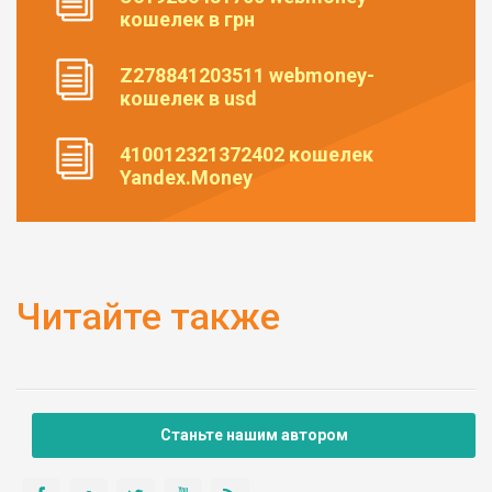
кошелек в грн
Z278841203511 webmoney-
кошелек в usd
410012321372402 кошелек
Yandex.Money
Читайте также
Станьте нашим автором