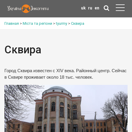
uk
ru
en
Главная
>
Міста та регіони
>
tyurmy
>
Сквира
Сквира
Город Сквира известен с XIV века. Районный центр. Сейчас
в Сквире проживает около 18 тыс. человек.