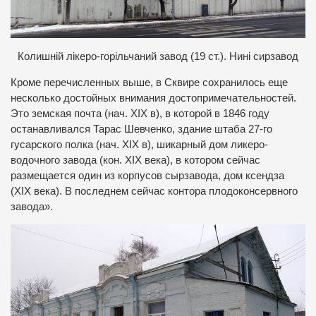
Колишній лікеро-горільчаний завод (19 ст.). Нині сирзавод
Кроме перечисленных выше, в Сквире сохранилось еще
несколько достойных внимания достопримечательностей.
Это земская почта (нач. XIX в), в которой в 1846 году
останавливался Тарас Шевченко, здание штаба 27-го
гусарского полка (нач. XIX в), шикарный дом ликеро-
водочного завода (кон. XIX века), в котором сейчас
размещается один из корпусов сырзавода, дом ксендза
(XIX века). В последнем сейчас контора плодоконсервного
завода».