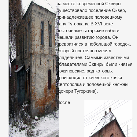
на месте современной Сквиры
существовало поселение Сквер,
принадлежавшее половецкому
хану Тугоркану. В ХVI веке
постоянные татарские набеги
мешали развитию города. Он
превратился в небольшой городок,
который постоянно менял
владельцев. Самыми известными
обладателями Сквиры были князья
Рожиновские, род которых
происходил от киевского князя
Святополка и половецкой княжны
(дочери Тугоркана).
После