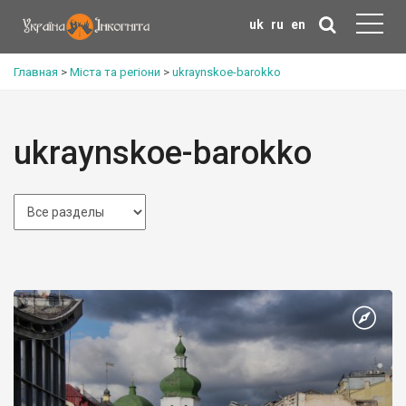
uk
ru
en
Главная
>
Міста та регіони
>
ukraynskoe-barokko
ukraynskoe-barokko