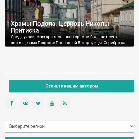
Храмы Подола. Церковь Николы
Притиска
Среди украинских православных храмов больше всего
посвященных Покрове Пресвятой Богородицы. Серебро за
главой небесного войска Архистратига Михаила.
Станьте нашим автором