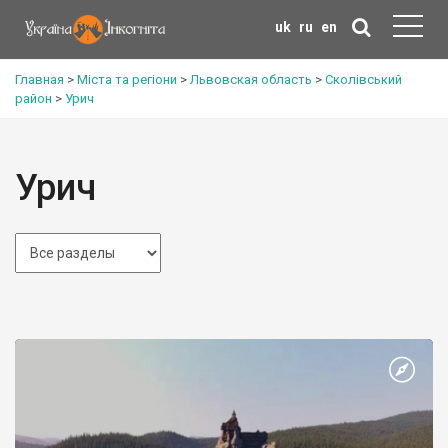
uk
ru
en
Главная
>
Міста та регіони
>
Львовская область
>
Сколівський
район
>
Урич
Урич