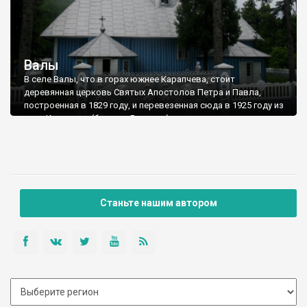
Валы
В селе Валы, что в горах южнее Карапчева, стоит
деревянная церковь Святых Апостолов Петра и Павла,
построенная в 1829 году, и перевезенная сюда в 1925 году из
села Корытное (бывшее Вилавче).
Добраться нее обычной легковой машиной не просто:
ужасная грунтовка с крупным камнем из центра села резко
поднимается вверх.
Станьте нашим автором