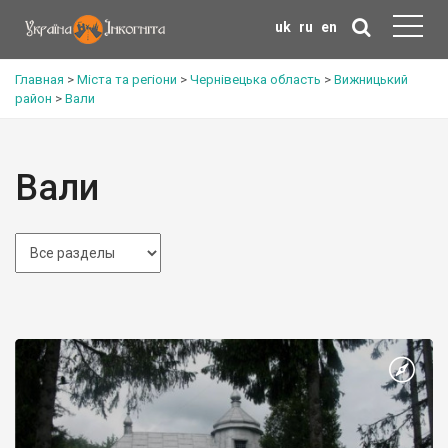
uk
ru
en
Главная
>
Міста та регіони
>
Чернівецька область
>
Вижницький
район
>
Вали
Вали