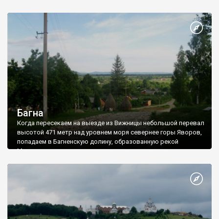
слова «Берегомет», что означает берег, омываемый водой.
Багна
Когда пересекаем на выезде из Вижницы небольшой перевал
высотой 471 метр над уровнем моря севернее горы Яворов,
попадаем в Багненскую долину, образованную рекой
Михидра.
Первая деревня на пути - Багна. На спуске с перевала
повернем направо, и проедем по грунтовой дороге к центру
села, чтобы осмотреть деревянную церковь Святой
Параскевы, построенную в 1867 году в Вижнице и
перенесенную сюда в 1930 году.