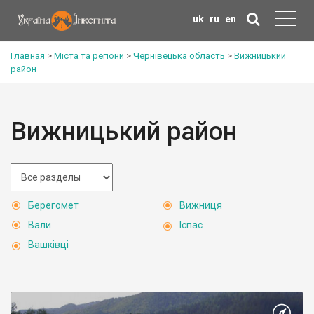
uk
ru
en
Главная
>
Міста та регіони
>
Чернівецька область
>
Вижницький
район
Вижницький район
Берегомет
Вижниця
Вали
Іспас
Вашківці