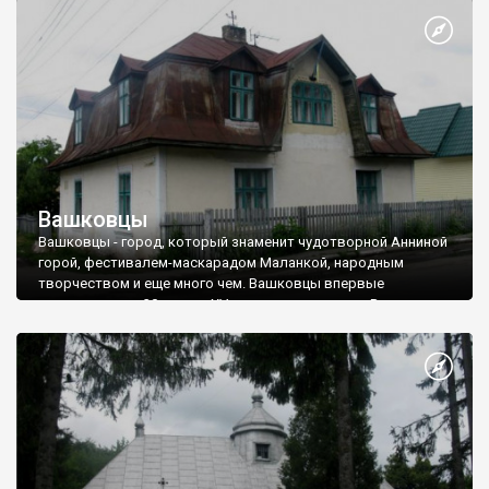
Буковины.
Вашковцы
Вашковцы - город, который знаменит чудотворной Анниной
горой, фестивалем-маскарадом Маланкой, народным
творчеством и еще много чем. Вашковцы впервые
упоминаются в 30-е годы XV века под названием Васкивци,
происходящее от имени Васко.