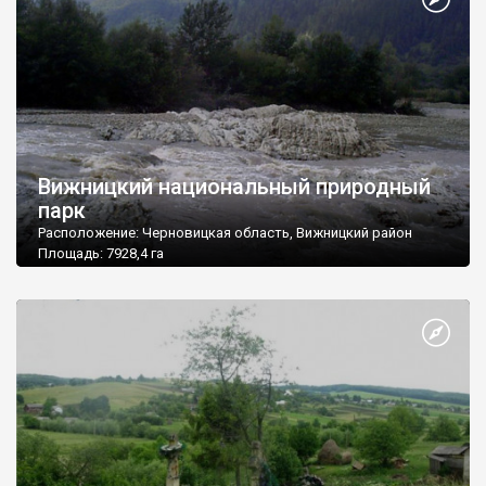
Вижницкий национальный природный
парк
Расположение: Черновицкая область, Вижницкий район
Площадь: 7928,4 га
Подчинение: Министерство охраны окружающей природной
среды Украины
Почтовый адрес: 59233, Черновицкая область, Вижницкий р-
н, пгт. Берегомет ул. Центральная, 27а
Тел./факс: (03730) 3-69-06, тел. 3-60-52, 3-63-49
e-mail: npbland@cv.ukrtel.net