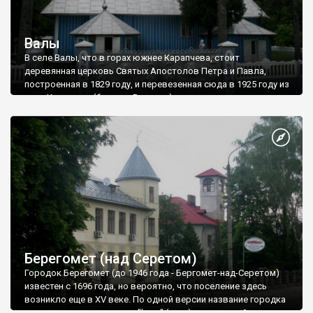
Валы
В селе Валы, что в горах южнее Карапчева, стоит
деревянная церковь Святых Апостолов Петра и Павла,
построенная в 1829 году, и перевезенная сюда в 1925 году из
села Корытное (бывшее Вилавче).
Добраться нее обычной легковой машиной не просто:
ужасная грунтовка с крупным камнем из центра села резко
поднимается вверх.
Берегомет (над Серетом)
Городок Берегомет (до 1946 года - Бергомет-над-Серетом)
известен с 1696 года, но вероятно, что поселение здесь
возникло еще в XV веке. По одной версии название городка
происходит от немецкого "berg" (гора), а по второй - от