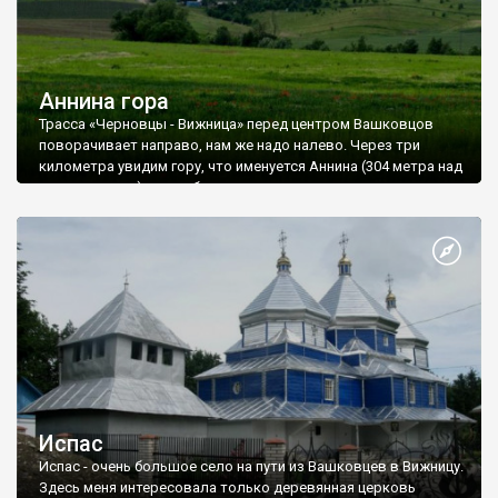
Аннина гора
Трасса «Черновцы - Вижница» перед центром Вашковцов
поворачивает направо, нам же надо налево. Через три
километра увидим гору, что именуется Аннина (304 метра над
уровнем моря), с серебряными куполами монастырских
церквей.
Испас
Испас - очень большое село на пути из Вашковцев в Вижницу.
Здесь меня интересовала только деревянная церковь