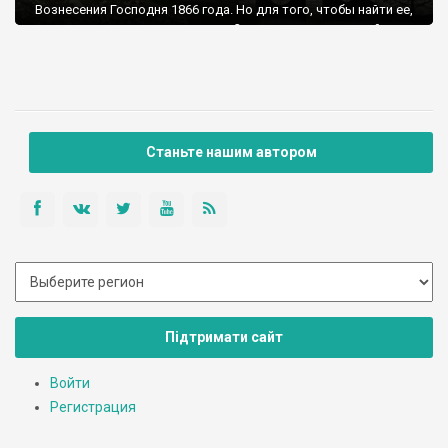
Вознесения Господня 1866 года. Но для того, чтобы найти ее,
мне пришлось потратить почти 2 часа, сжечь огромный
объем бензина, ездя по невероятно ужасным размытым
сельским дорогам. Какое бы было мое раз очарование,
когда я увидел ЭТО:
Ни сантиметра дерева, одна жесть!
Станьте нашим автором
Підтримати сайт
Войти
Регистрация