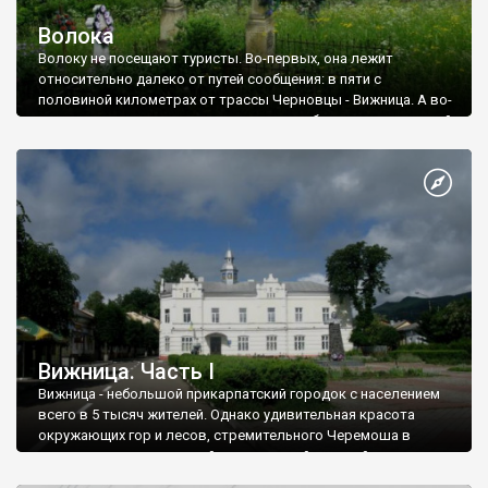
Волока
Волоку не посещают туристы. Во-первых, она лежит
относительно далеко от путей сообщения: в пяти с
половиной километрах от трассы Черновцы - Вижница. А во-
вторых, дорога сюда ну очень сложная: более чем на второй
передаче отнюдь не поедешь! Но какая эта дорога!
Вижница. Часть І
Вижница - небольшой прикарпатский городок с населением
всего в 5 тысяч жителей. Однако удивительная красота
окружающих гор и лесов, стремительного Черемоша в
сочетании с оригинальной архитектурой австрийских времен
делает ее настоящей жемчужиной прикарпатской части