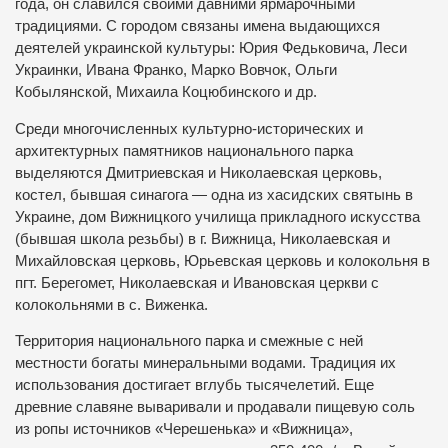
года, он славился своими давними ярмарочными
традициями. С городом связаны имена выдающихся
деятелей украинской культуры: Юрия Федьковича, Леси
Украинки, Ивана Франко, Марко Вовчок, Ольги
Кобылянской, Михаила Коцюбинского и др.
Среди многочисленных культурно-исторических и
архитектурных памятников национального парка
выделяются Дмитриевская и Николаевская церковь,
костел, бывшая синагога — одна из хасидских святынь в
Украине, дом Вижницкого училища прикладного искусства
(бывшая школа резьбы) в г. Вижница, Николаевская и
Михайловская церковь, Юрьевская церковь и колокольня в
пгт. Берегомет, Николаевская и Ивановская церкви с
колокольнями в с. Виженка.
Территория национального парка и смежные с ней
местности богаты минеральными водами. Традиция их
использования достигает вглубь тысячелетий. Еще
древние славяне вываривали и продавали пищевую соль
из ропы источников «Черешенька» и «Вижница»,