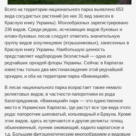
Всего на территории национального парка выявлено 653
вида сосудистых растений (из них 31 вид занесен в
Красную книгу Украины). Мохообразных зарегистрировано
236 видов. Среди редких, исчезающих видов буковых и
елово-буковых лесов следует отметить значительную
группу видов зозулинцевих (ятрышниковых), занесенных в
Красную книгу Украины. Наибольшую ценность
представляет надбородник безлистный — одна из
редчайших орхидей флоры Украины. Сейчас в Карпатах
известны только два местонахождения этой редчайшей
орхидеи, и оба на территории парка «Вижницкий».
В лесах национального парка возрастает также немало
реликтовых видов, в частности папоротники из рода
багаторядников. «Вижницкий» парк — это единственное
место в Украинских Карпатах, где растут все три вида этого
рода: папоротник шиповатый, копьевидный и Брауна. Кроме
этих видов, здесь встречаются и другие реликты: плющ
обыкновенный, лунник оживающий, кадило карпатское и
т.д. Большим фитоценотическим многообразием и видовым