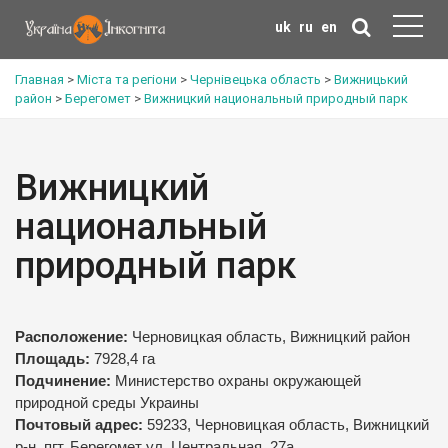
uk
ru
en
Главная
>
Міста та регіони
>
Чернівецька область
>
Вижницький
район
>
Берегомет
>
Вижницкий национальный природный парк
Вижницкий
национальный
природный парк
Расположение:
Черновицкая область, Вижницкий район
Площадь:
7928,4 га
Подчинение:
Министерство охраны окружающей
природной среды Украины
Почтовый адрес:
59233, Черновицкая область, Вижницкий
р-н, пгт. Берегомет ул. Центральная, 27а