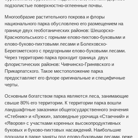
подзолистые поверхностно-оглеенные почвы.
Многообразие растительного покрова и флоры
национального парка обусловлено его размещением на
границе двух геоботанических районов: Шешорско-
Краснопольського с горными елово-пихтово-буковыми и
елово-буково-пихтовыми лесами и Болеховско-
Берегометского с предгорными елово-буковыми лесами.
Через территорию парка проходит граница двух
флористических районов: Чивчинско-Гринявского и
Прикарпатского. Такое местоположение парка
предоставляет его флоре оригинальные и специфичные
черты.
Основным богатством парка являются леса, занимающие
свыше 80% его территории. К территории парка вошли
ландшафтные заказники общегосударственного значения
«Стебник» и «Лужки», заповедные урочища «Стаечний» и
«Яворов» с участками коренных высокопродуктивных
буковых и буково-пихтовых насаждений. Наибольшие
площади в парке заняты под елово-буковыми лесами, реже