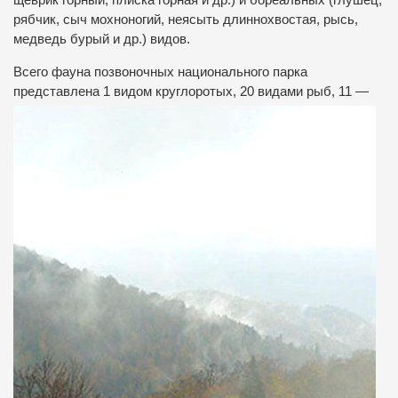
щеврик горный, плиска горная и др.) и бореальных (глушец,
рябчик, сыч мохноногий, неясыть длиннохвостая, рысь,
медведь бурый и др.) видов.
Всего фауна позвоночных национального парка
представлена 1 видом круглоротых, 20 видами рыб, 11
—