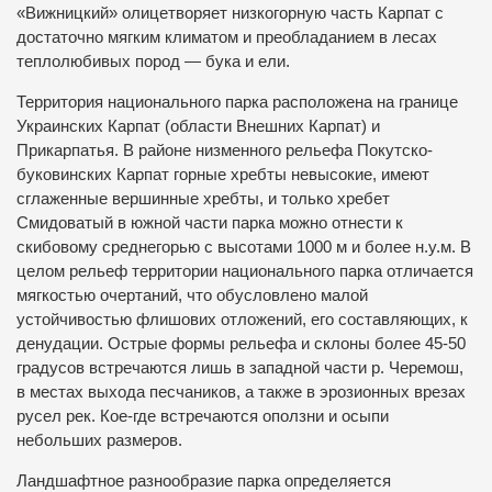
«Вижницкий» олицетворяет низкогорную часть Карпат с
достаточно мягким климатом и преобладанием в лесах
теплолюбивых пород — бука и ели.
Территория национального парка расположена на границе
Украинских Карпат (области Внешних Карпат) и
Прикарпатья. В районе низменного рельефа Покутско-
буковинских Карпат горные хребты невысокие, имеют
сглаженные вершинные хребты, и только хребет
Смидоватый в южной части парка можно отнести к
скибовому среднегорью с высотами 1000 м и более н.у.м. В
целом рельеф территории национального парка отличается
мягкостью очертаний, что обусловлено малой
устойчивостью флишових отложений, его составляющих, к
денудации. Острые формы рельефа и склоны более 45-50
градусов встречаются лишь в западной части р. Черемош,
в местах выхода песчаников, а также в эрозионных врезах
русел рек. Кое-где встречаются оползни и осыпи
небольших размеров.
Ландшафтное разнообразие парка определяется