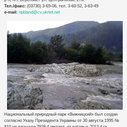
Тел./факс:
(03730) 3-69-06, тел. 3-60-52, 3-63-49
e-mail:
npbland@cv.ukrtel.net
Национальный природный парк «Вижницкий» был создан
согласно Указу Президента Украины от 30 августа 1995 №
810 на площади 7928,4 гектара, из которых 7013,4 га