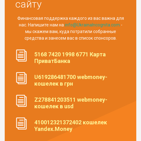
сайту
Финансовая поддержка каждого из вас важна для
нас. Напишите нам на
info@UkrainaIncognita.com
-
мы скажем вам, куда потратили собранные
средства и занесем вас в список спонсоров.
5168 7420 1998 6771 Карта
ПриватБанка
U619286481700 webmoney-
кошелек в грн
Z278841203511 webmoney-
кошелек в usd
410012321372402 кошелек
Yandex.Money