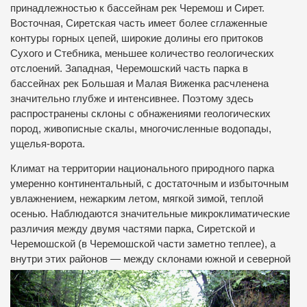
принадлежностью к бассейнам рек Черемош и Сирет.
Восточная, Сиретская часть имеет более сглаженные
контуры горных цепей, широкие долины его притоков
Сухого и Стебника, меньшее количество геологических
отслоений. Западная, Черемошский часть парка в
бассейнах рек Большая и Малая Виженка расчленена
значительно глубже и интенсивнее. Поэтому здесь
распространены склоны с обнажениями геологических
пород, живописные скалы, многочисленные водопады,
ущелья-ворота.
Климат на территории национального природного парка
умеренно континентальный, с достаточным и избыточным
увлажнением, нежарким летом, мягкой зимой, теплой
осенью. Наблюдаются значительные микроклиматические
различия между двумя частями парка, Сиретской и
Черемошской (в Черемошской части заметно теплее), а
внутри этих районов
— между склонами южной и северной