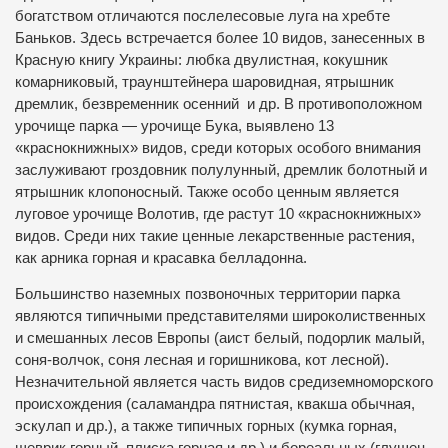
богатством отличаются послелесовые луга на хребте
Баньков. Здесь встречается более 10 видов, занесенных в
Красную книгу Украины: любка двулистная, кокушник
комарниковый, траунштейнера шаровидная, ятрышник
дремлик, безвременник осенний и др. В противоположном
урочище парка — урочище Бука, выявлено 13
«краснокнижных» видов, среди которых особого внимания
заслуживают гроздовник полулунный, дремлик болотный и
ятрышник клопоносный. Также особо ценным является
луговое урочище Волотив, где растут 10 «краснокнижных»
видов. Среди них такие ценные лекарственные растения,
как арника горная и красавка белладонна.
Большинство наземных позвоночных территории парка
являются типичными представителями широколиственных
и смешанных лесов Европы (аист белый, подорлик малый,
соня-волчок, соня лесная и горишникова, кот лесной).
Незначительной является часть видов средиземноморского
происхождения (саламандра пятнистая, квакша обычная,
эскулап и др.), а также типичных горных (кумка горная,