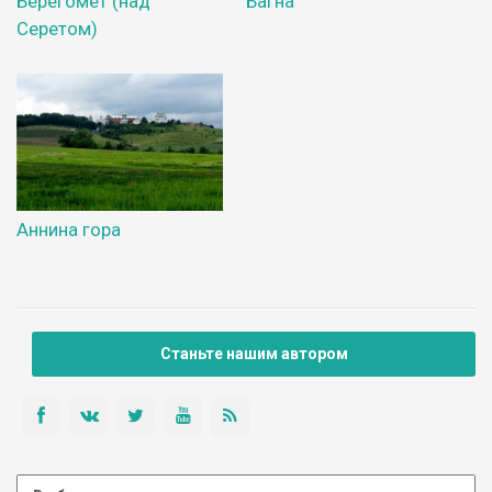
Берегомет (над
Багна
Серетом)
Аннина гора
Станьте нашим автором