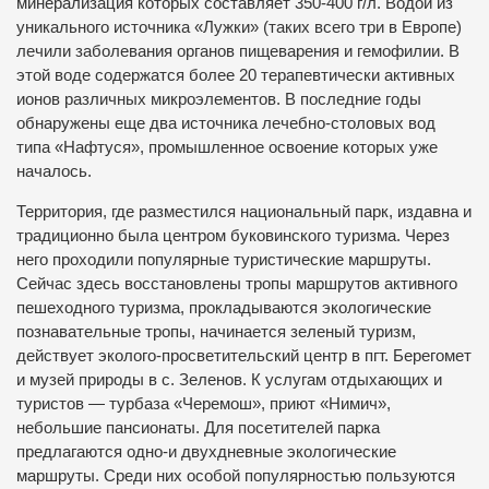
минерализация которых составляет 350-400 г/л. Водой из
уникального источника «Лужки» (таких всего три в Европе)
лечили заболевания органов пищеварения и гемофилии. В
этой воде содержатся более 20 терапевтически активных
ионов различных микроэлементов. В последние годы
обнаружены еще два источника лечебно-столовых вод
типа «Нафтуся», промышленное освоение которых уже
началось.
Территория, где разместился национальный парк, издавна и
традиционно была центром буковинского туризма. Через
него проходили популярные туристические маршруты.
Сейчас здесь восстановлены тропы маршрутов активного
пешеходного туризма, прокладываются экологические
познавательные тропы, начинается зеленый туризм,
действует эколого-просветительский центр в пгт. Берегомет
и музей природы в с. Зеленов. К услугам отдыхающих и
туристов — турбаза «Черемош», приют «Нимич»,
небольшие пансионаты. Для посетителей парка
предлагаются одно-и двухдневные экологические
маршруты. Среди них особой популярностью пользуются