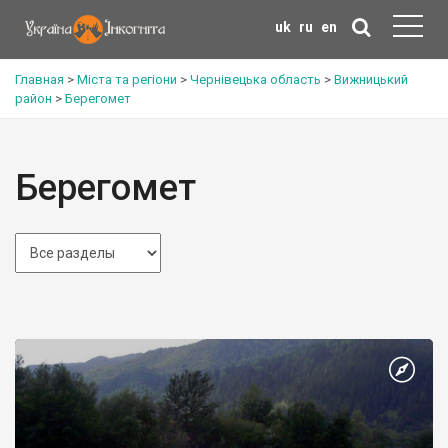
uk
ru
en
Главная
>
Міста та регіони
>
Чернівецька область
>
Вижницький
район
>
Берегомет
Берегомет