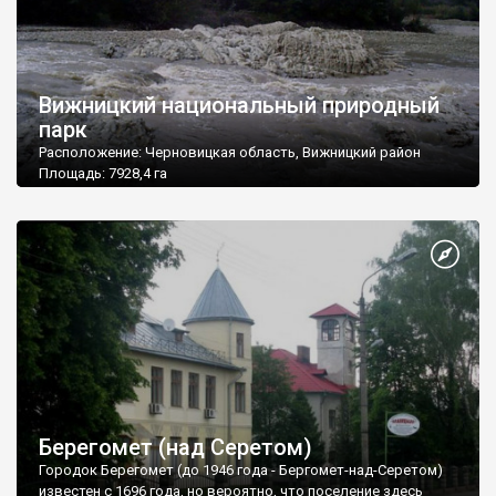
Вижницкий национальный природный
парк
Расположение: Черновицкая область, Вижницкий район
Площадь: 7928,4 га
Подчинение: Министерство охраны окружающей природной
среды Украины
Почтовый адрес: 59233, Черновицкая область, Вижницкий р-
н, пгт. Берегомет ул. Центральная, 27а
Тел./факс: (03730) 3-69-06, тел. 3-60-52, 3-63-49
e-mail: npbland@cv.ukrtel.net
Берегомет (над Серетом)
Городок Берегомет (до 1946 года - Бергомет-над-Серетом)
известен с 1696 года, но вероятно, что поселение здесь