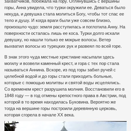
захватчиков, побежала на гору. Оглянувшись с вершины
горы, Анна увидела, что турки окружили ее. Деваться было
некуда, и девушка стала молиться Богу, чтобы тот спас ее
тело и душу. И когда враги были уже совсем близко,
произошло чудо: земля расступилась и поглотила Анну. На
поверхности осталась лишь ее коса. Турки долго искали
девушку, но нашли только ее мокрые волосы. Ветер
выхватил волосы из турецких рук и развеял по всей горе.
В знак этого чуда местные христиане насыпали здесь
могилу и возвели каменный крест, и гора с тех пор стала
называться Аннина. Вскоре, из под горы забил ручей с
целебной водой и до горы стали приходить больные,
которые с помощью молитвы и святой воды исцелялись.
Со временем крест разрушила молния. Восстановили его в
1848 году — в год отмены крепостного права в Австрии, под
которой в то время находилась Буковина. Вероятно же
тогда на вершине горы построили деревянную церковь,
которая сгорела в начале ХХ века.