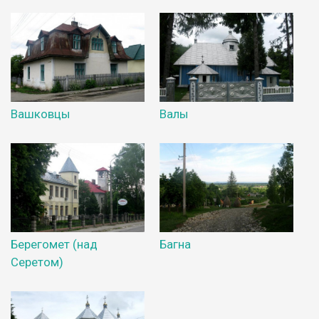
Вашковцы
Валы
Берегомет (над
Багна
Серетом)