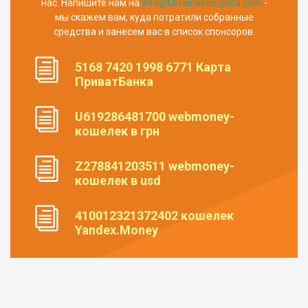
нас. Напишите нам на
info@UkrainaIncognita.com
-
мы скажем вам, куда потратили собранные
средства и занесем вас в список спонсоров.
5168 7420 1998 6771 Карта
ПриватБанка
U619286481700 webmoney-
кошелек в грн
Z278841203511 webmoney-
кошелек в usd
410012321372402 кошелек
Yandex.Money