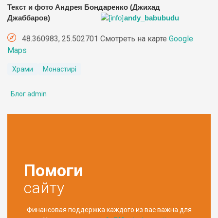
Текст и фото Андрея Бондаренко (Джихад
Джаббаров)
andy_babubudu
48.360983, 25.502701 Смотреть на карте
Google
Maps
Храми
Монастирі
Блог admin
Помоги
сайту
Финансовая поддержка каждого из вас важна для