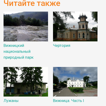
Читайте также
Вижницкий
Чертория
национальный
природный парк
Лужаны
Вижница. Часть І