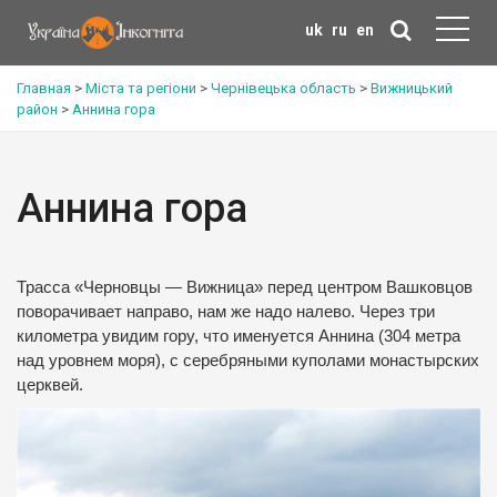
uk
ru
en
Главная
>
Міста та регіони
>
Чернівецька область
>
Вижницький
район
>
Аннина гора
Аннина гора
Трасса «Черновцы — Вижница» перед центром Вашковцов
поворачивает направо, нам же надо налево. Через три
километра увидим гору, что именуется Аннина (304 метра
над уровнем моря), с серебряными куполами монастырских
церквей.