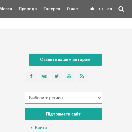
Места
Природа
Галереи
О нас
uk
ru
en
Станьте нашим автором
Підтримати сайт
Войти