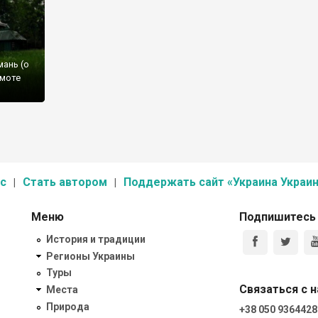
мань (о
амоте
 Валявы
 и
 до
менный
с
Стать автором
Поддержать сайт «Украина Украин
Меню
Подпишитесь
История и традиции
Регионы Украины
Туры
Связаться с 
Места
Природа
+38 050 9364428