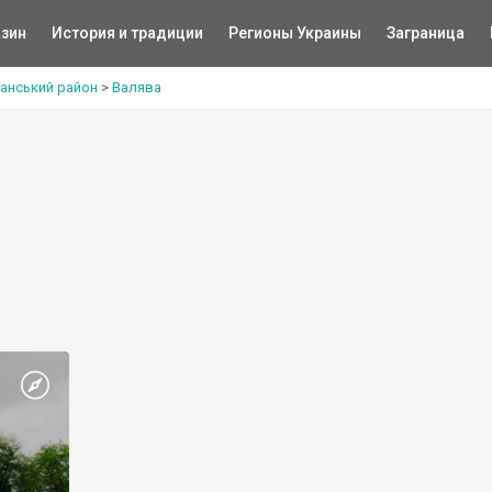
зин
История и традиции
Регионы Украины
Заграница
манський район
>
Валява