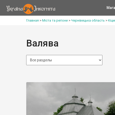
Мага
Главная
>
Міста та регіони
>
Чернівецька область
>
Кіц
Валява