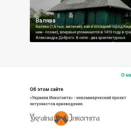
Валява
Валява (1,6 тыс. жителей), как и соседний город Киц
нем - позже), впервые упоминается в 1413 году в гр
Александра Доброго. В селе - два архитектурных
памятника, и один - гламурно-современный.
Деревянная Успенская церковь (1778 год) в центре
- симбиоз двух уже знакомых нам типов - «избового»
гуцульского. В своем первоначальном виде церковь
наших дней не дошла. То, что мы имеем сегодня: ка
фундамент, обшитые тесом стены - результат ее
О на
перестройки в XIX веке.
Об этом сайте
«Украина Инкогнита» - некоммерческий проект
энтузиастов краеведения.