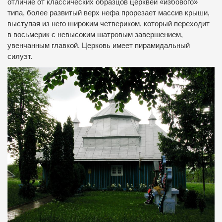
отличие от классических образцов церквей «избового»
типа, более развитый верх нефа прорезает массив крыши,
выступая из него широким четвериком, который переходит
в восьмерик с невысоким шатровым завершением,
увенчанным главкой. Церковь имеет пирамидальный
силуэт.