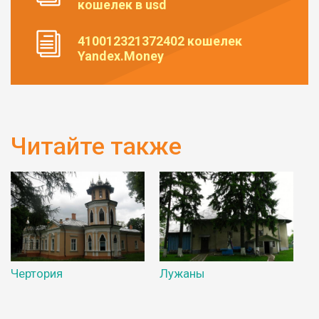
кошелек в usd
410012321372402 кошелек
Yandex.Money
Читайте также
Чертория
Лужаны