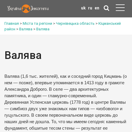
uk
ru
en
Главная
>
Міста та регіони
>
Чернівецька область
>
Кіцманський
район
>
Валява
>
Валява
Валява
Валява (1,6 тыс. жителей), как и соседний город Кицмань (о
нем — позже), впервые упоминается в 1413 году в грамоте
Александра Доброго. В селе — два архитектурных
памятника, и один — гламурно-современный.
Деревянная Успенская церковь (1778 год) в центре Валявы
— симбиоз двух уже знакомых нам типов — «избового» и
гуцульского. В своем первоначальном виде церковь до
наших дней не дошла. То, что мы имеем сегодня: каменный
фундамент, обшитые тесом стены — результат ее