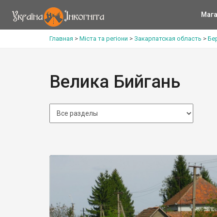
Мага
Главная
>
Міста та регіони
>
Закарпатская область
>
Бе
Велика Бийгань