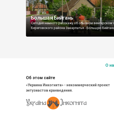
Большая Бийгань
Сегодня немного расскажу об обычном венгерском 
Береговского района Закарпатья - Большую Бийгань
О на
Об этом сайте
«Украина Инкогнита» - некоммерческий проект
энтузиастов краеведения.