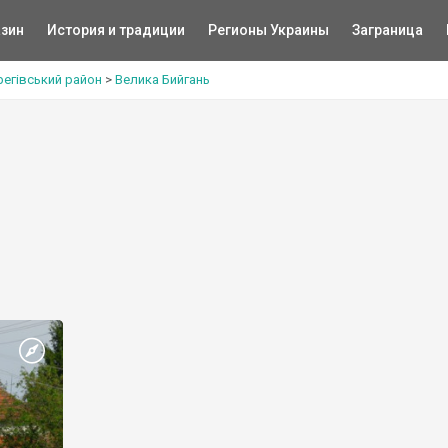
зин
История и традиции
Регионы Украины
Заграница
регівський район
>
Велика Бийгань