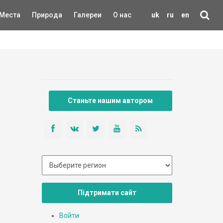
Места
Природа
Галереи
О нас
uk
ru
en
Станьте нашим автором
Підтримати сайт
Войти