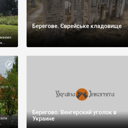
Берегове. Єврейське кладовище
ж маємо
ок…
» —
 білих
».
дище».
Берегово. Венгерский уголок в
Украине
селе
.