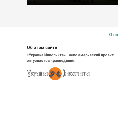
О на
Об этом сайте
«Украина Инкогнита» - некоммерческий проект
энтузиастов краеведения.