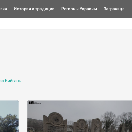
зин
История и традиции
Регионы Украины
Заграница
ка Бийгань