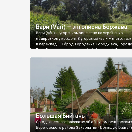
Вари (Várі) — літописна Боржава.
Вари (Várі) — угорськомовне село на українсько-
мадярському кордоні. З угорської «var» – місто, то
в перекладі – Гóрод, Городенка, Городківка, Город
Град-Вара знаходиться на місці літописної «Боржави
столиці останнього вільного князівства карпатських
хорватів. Для бажаючих просто почитати – є багата
література в і-неті на запит «боржавське князівство
Рекомендуємо статтю Прохненка «Боржавське горо
[…]
Большая Бийгань
Сегодня немного расскажу об обычном венгерском 
Береговского района Закарпатья - Большую Бийгань