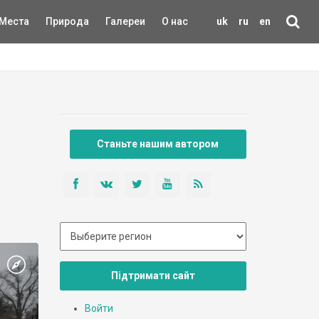
Места
Природа
Галереи
О нас
uk
ru
en
Станьте нашим автором
Підтримати сайт
Войти