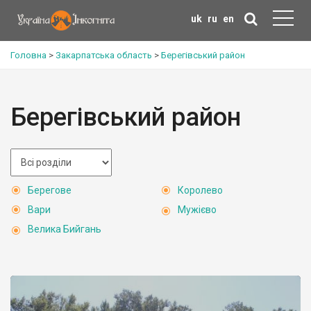
uk
ru
en
Головна
>
Закарпатська область
>
Берегівський район
Берегівський район
Берегове
Королево
Вари
Мужієво
Велика Бийгань