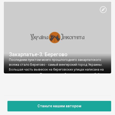
Закарпатье-3. Берегово
Последним пунктом моего прошлогоднего закарпатского
вояжа стало Берегово - самый венгерский город Украины.
Большая часть вывесок на береговских улицах написана на
венгерском языке. По-венгерски общаются между собой
местные жители, по-венгерски же попрошойничают
сверхнаглые местные цыганчата (впрочем, стоит сказать
попрошайкам "нэм иэртэм" - и они мгновенно переходят на
украинский=)
Станьте нашим автором