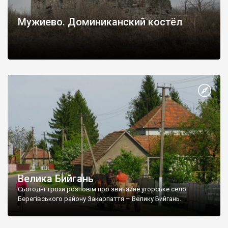
Мужиево. Доминиканский костёл
Велика Бийгань
Сьогодні трохи розповім про звичайне угорське село
Берегівського району Закарпаття – Велику Бийгань.