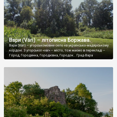
Вари (Várі) – літописна Боржава.
Вари (Várі) – угорськомовне село на українсько-мадярському
кордоні. З угорської «var» – місто, тож маємо в перекладі –
Гóрод, Городенка, Городківка, Городок… Град-Вара
знаходиться на місці літописної «Боржави» – столиці
останнього вільного князівства карпатських білих хорватів.
Для бажаючих просто почитати – є багата література в і-неті
на запит «боржавське князівство». Рекомендуємо статтю
Прохненка «Боржавське городище». […]