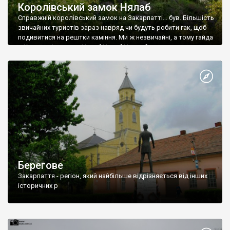
Королівський замок Нялаб
Справжній королівський замок на Закарпатті… був. Більшість
звичайних туристів зараз навряд чи будуть робити гак, щоб
подивитися на рештки каміння. Ми ж незвичайні, а тому гайда
в Королевj в замок Нялаб Нелаб Ньолаб угорською
Nyalábvár. Побудований замок на витягнутій овальній горі
вулканічного походження висотою з пів сотні метрів.
Можливо й до приходу на ці землі […]
Берегове
Закарпаття - регіон, який найбільше відрізняється від інших
історичних р