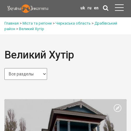
uk
ru
en
Главная
>
Міста та регіони
>
Черкаська область
>
Драбівський
район
>
Великий Хутір
Великий Хутір