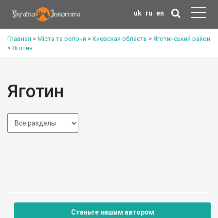
uk
ru
en
Главная
>
Міста та регіони
>
Киевская область
>
Яготинський район
>
Яготин
Яготин
Станьте нашим автором