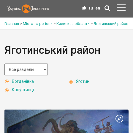
uk
ru
en
Главная
>
Міста та регіони
>
Киевская область
>
Яготинський район
Яготинський район
Богданівка
Яготин
Капустинці