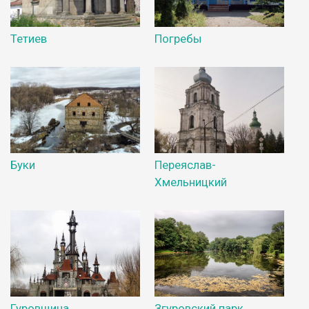
Тетиев
Погребы
Буки
Переяслав-
Хмельницкий
Гуровщина
Згуровский парк