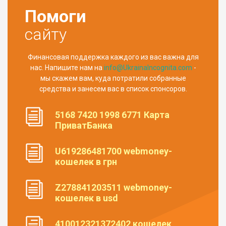
Помоги
сайту
Финансовая поддержка каждого из вас важна для
нас. Напишите нам на
info@UkrainaIncognita.com
-
мы скажем вам, куда потратили собранные
средства и занесем вас в список спонсоров.
5168 7420 1998 6771 Карта
ПриватБанка
U619286481700 webmoney-
кошелек в грн
Z278841203511 webmoney-
кошелек в usd
410012321372402 кошелек