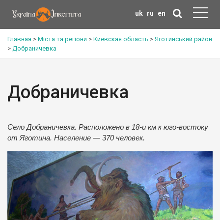
uk
ru
en
Главная
>
Міста та регіони
>
Киевская область
>
Яготинський район
>
Добраничевка
Добраничевка
Село Добраничевка. Расположено в 18-и км к юго-востоку
от Яготина. Население — 370 человек.