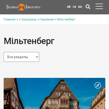
uk
ru
en
Главная
>
>
Заграница
>
Германия
>
Мільтенберг
Мільтенберг