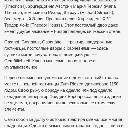
короли и знаменитости: император Фридрих Барбаросса
(Friedrich I), эрцгерцогиня Австрии Мария Терезия (Maria
Theresia), композитор Рихард Штраус (Richard Strauss),
бессмертный Элвис Пресли и первый президент ФРГ
Теодор Хойс (Theodor Heuss). Этот постоялый двор даже
имеет другое название – Fürstenherberge, княжеский отель.
Gasthof, Gasthaus, Gaststätte — трактир, придорожные
гостиницы, постоялые дворы с харчевнями — здесь
путники могли почувствовать немецкий уют —
Gemütlichkeit. Как по мне само слово теплое и
мурлыкательное.
Первое письменное упоминание о доме, который стоял на
месте нынешней гостиницы Zum Riesen, датировано 1158
годом. Свою рыжую бороду на одеяло или под одеяло
складывал император Фридрих Барбаросса, но это здание
не уцелело, сохранились лишь некоторые ее готические
элементы.
Само собой за долгую историю трактира сменились многие
владельцы. Однако неизменным оставалось одно — пиво и