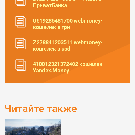
ПриватБанка
U619286481700 webmoney-
кошелек в грн
Z278841203511 webmoney-
кошелек в usd
410012321372402 кошелек
Yandex.Money
Читайте также