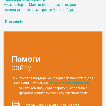
Мильтенберг
Мильтенберг
самая старая
гостиница
что посмотреть в Мильтенберге
Блог admin
Помоги
сайту
Финансовая поддержка каждого из вас важна для
нас. Напишите нам на
info@UkrainaIncognita.com
-
мы скажем вам, куда потратили собранные
средства и занесем вас в список спонсоров.
5168 7420 1998 6771 Карта