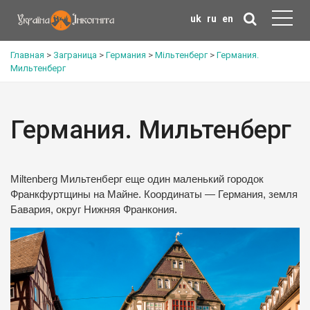
uk
ru
en
Главная
>
Заграница
>
Германия
>
Мільтенберг
>
Германия.
Мильтенберг
Германия. Мильтенберг
Miltenberg Мильтенберг еще один маленький городок
Франкфуртщины на Майне. Координаты — Германия, земля
Бавария, округ Нижняя Франкония.