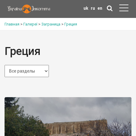
uk
ru
en
Главная
>
Галереї
>
Заграница
>
Греция
Греция