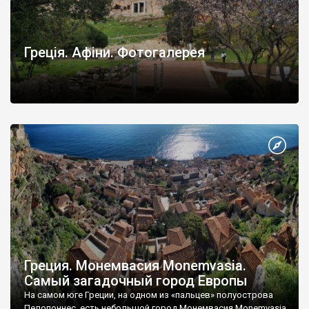
Греція. Афіни. Фотогалерея
Греция. Монемвасия Monemvasia.
Самый загадочный город Европы
На самом юге Греции, на одном из «пальцев» полуострова
Пелопоннес, есть небольшой город Монемвасия Monemvasia