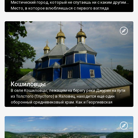
Мистический город, который не спутаешь ни с каким другим...
Место, в которое влюбляешься с первого взгляда
навсегда... Место, которое влечет постоянно, независимо от
времени года и настроения... Это Червоногруд, мертвый, но
вечный город, основанный неизвестно когда и неизвестно
кем. Город с неизвестным до конца прошлым и еще более
размытым будущим.
Кошиловцы
В селе Кошиловцы, лежащем на берегу реки Джурин на пути
из Толстого (Тлустого) в Язловец, находится еще один
оборонный средневековый храм. Как и Георгиевская
церковь в Касперовцах, Успенский храм в Кошиловцах
недавно был испорчен попами.