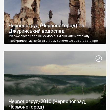
Червоногруд (Червоногород) та
Джуринський водоспад
Ми вже писали про ці неймовірні місця, але матеріалу
назбиралося дуже багато, тому хочемо ще раз згадати про
Червоногород та Джуринський водоспад. Фото Романа
Маленкова. Залишки палацу Понінських. Домініканський
костьол Вознесіння Діви Марії. Джуринський водоспад.
Червоногруд-2010 (Червоноград,
Червоногород)