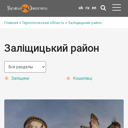
uk
ru
en
Главная
>
Тернопольская область
>
Заліщицький район
Заліщицький район
Заліщики
Кошилівці