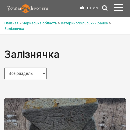
uk
ru
en
Главная
>
Черкаська область
>
Катеринопольський район
>
Залізнячка
Залізнячка