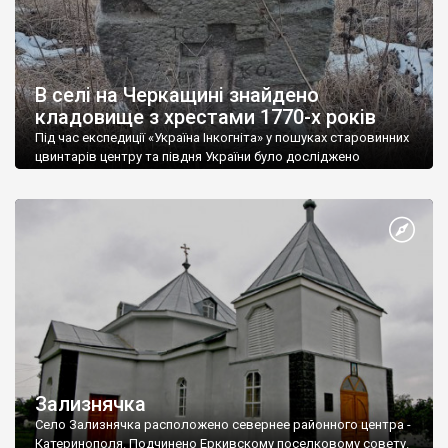
В селі на Черкащині знайдено
кладовище з хрестами 1770-х років
Під час експедиції «Україна Інкогніта» у пошуках старовинних
цвинтарів центру та півдня України було досліджено
кладовище в селі Залізнячка Черкаської області.
«Найстаріші поховання датуються 18 століттям. Аж не
віриться що це були наші предки — не шотландці чи
скандинави, а українці. Назва села Залізнячка, пов’язана із
ватажком Коліївщини, який, згідно із переказами, у 1768 році
[…]
Зализнячка
Село Зализнячка расположено севернее районного центра -
Катеринополя. Подчинено Еркивскому поселковому совету.