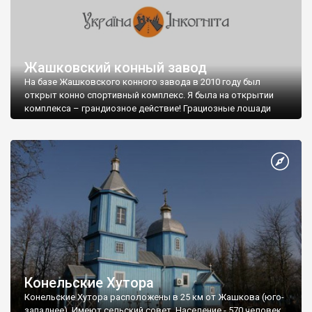
Жашковский конный завод
На базе Жашковского конного завода в 2010 году был
открыт конно спортивный комплекс. Я была на открытии
комплекса – грандиозное действие! Грациозные лошади
показывали зрителям свои умения.
Конельские Хутора
Конельские Хутора расположены в 25 км от Жашкова (юго-
западнее). Имеют сельский совет. Население - 570 человек.