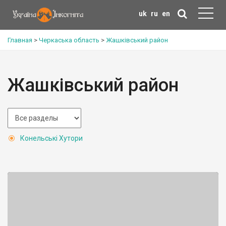
uk
ru
en
Главная
>
Черкаська область
>
Жашківський район
Жашківський район
Конельські Хутори