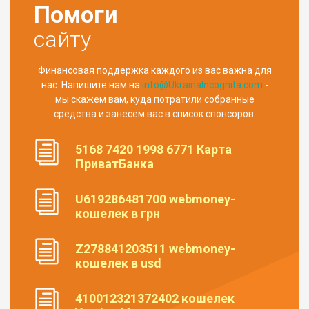
Помоги
сайту
Финансовая поддержка каждого из вас важна для
нас. Напишите нам на
info@UkrainaIncognita.com
-
мы скажем вам, куда потратили собранные
средства и занесем вас в список спонсоров.
5168 7420 1998 6771 Карта
ПриватБанка
U619286481700 webmoney-
кошелек в грн
Z278841203511 webmoney-
кошелек в usd
410012321372402 кошелек