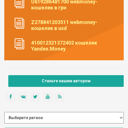
U619286481700 webmoney-
кошелек в грн
Z278841203511 webmoney-
кошелек в usd
410012321372402 кошелек
Yandex.Money
Станьте нашим автором