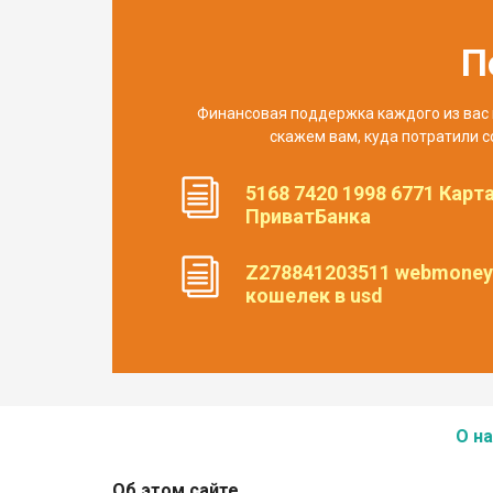
П
Финансовая поддержка каждого из вас 
скажем вам, куда потратили с
5168 7420 1998 6771 Карт
ПриватБанка
Z278841203511 webmoney
кошелек в usd
О на
Об этом сайте