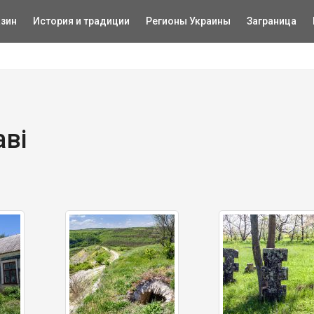
зин
История и традиции
Регионы Украины
Заграница
аві