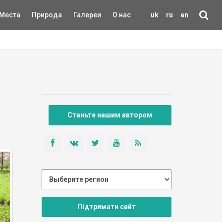
Места
Природа
Галереи
О нас
uk
ru
en
Станьте нашим автором
Підтримати сайт