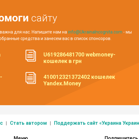
омоги
сайту
важна для нас. Напишите нам на
info@UkrainaIncognita.com
- мы
обранные средства и занесем вас в список спонсоров.
а
U619286481700 webmoney-
кошелек в грн
-
410012321372402 кошелек
Yandex.Money
с
Стать автором
Поддержать сайт «Украина Украин
Меню
Подпишитесь