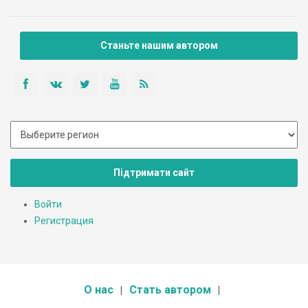
В Боровцах (первое упоминание - 1588 год, 1,5 тыс. жителей)
стоит осмотреть деревянную церковь Покрова 1846 года
построения. Храм - однокупольный, крестообразный в плане.
Станьте нашим автором
Стены - деревянные (это уже прогресс!).
Підтримати сайт
Войти
Регистрация
О нас
Стать автором