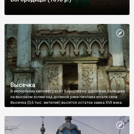
Высечка
В нескольких километрах от Борщова по дороге на Залещики
на высоком холме над долиной реки Ничлава возле села
Высечка (0,6 тыс. жителей) высятся остатки замка XVII века.
Это место поражает каждого, кто впервые попадает сюда.
Ну и что, что от замка остались лишь полторы башни?
Место - удивительно живописное, а пейзажи вокруг -
невероятно увлекательные.