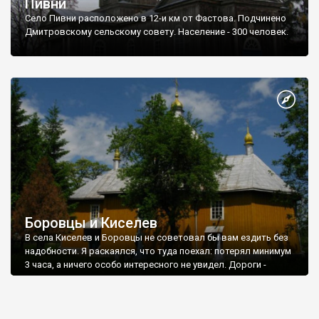
Пивни
Село Пивни расположено в 12-и км от Фастова. Подчинено
Дмитровскому сельскому совету. Население - 300 человек.
Боровцы и Киселев
В села Киселев и Боровцы не советовал бы вам ездить без
надобности. Я раскаялся, что туда поехал: потерял минимум
3 часа, а ничего особо интересного не увидел. Дороги -
никакие, и даже если вы и доехали до цели, никто не
гарантирует, что вам удастся увидеть
достопримечательности, о которых пишут
немногочисленные источники. Начнем с Боровцев.