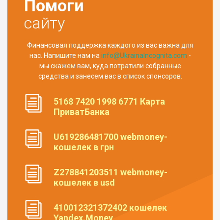
Помоги
сайту
Финансовая поддержка каждого из вас важна для
нас. Напишите нам на
info@UkrainaIncognita.com
-
мы скажем вам, куда потратили собранные
средства и занесем вас в список спонсоров.
5168 7420 1998 6771 Карта
ПриватБанка
U619286481700 webmoney-
кошелек в грн
Z278841203511 webmoney-
кошелек в usd
410012321372402 кошелек
Yandex.Money