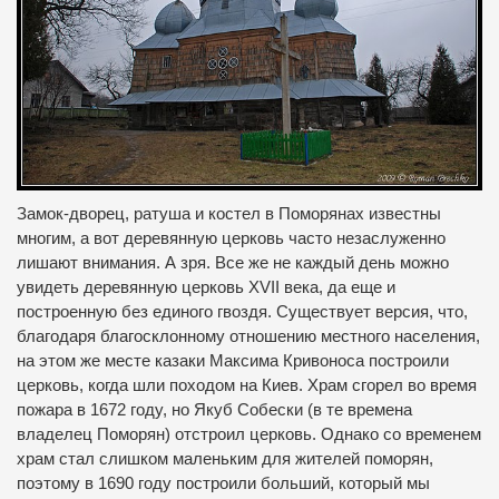
Замок
-дворец
,
ратуша
и
костел
в
Поморянах
известны
многим
,
а
вот
дерев
янную
церковь
часто
незаслуженно
лишают
внимания
.
А
зря
.
Все же
не каждый день можно
увидеть
деревян
ну
ю
церковь
XVII века
,
да
еще и
построенную
без
единого гвоздя
.
Существует версия
,
что
,
благодаря
благосклонному отношению
местного
населения
,
на
этом же месте
казаки
Максима
Кривоноса
построили
церковь
,
когда
шли
походом
на
Киев
.
Храм сгорел
во время
пожара
в
1672 году
,
но
Якуб
Собески
(
в
те времена
владелец
Поморян
)
отстроил
церковь.
Однако со временем
храм
стал
слишком маленьким
для жителей
поморян
,
поэтому
в
1690 году
построили
больший,
который
мы