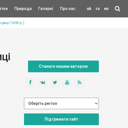
ятки
Природа
Галереї
Про нас
uk
ru
en
иці (1690 р.)
ці
Станьте нашим автором
Підтримати сайт