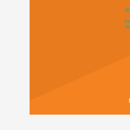
Зб
(т
по