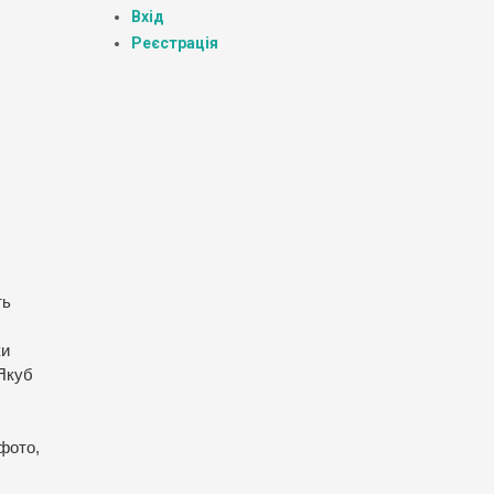
Вхід
Реєстрація
ть
ки
 Якуб
фото,