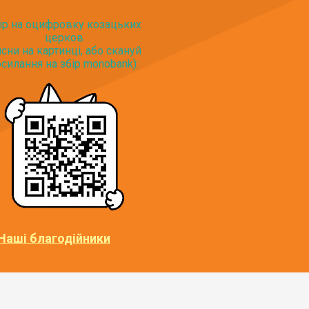
ір на оцифровку козацьких
церков
исни на картинці, або скануй
силання на збір monobank):
Наші благодійники