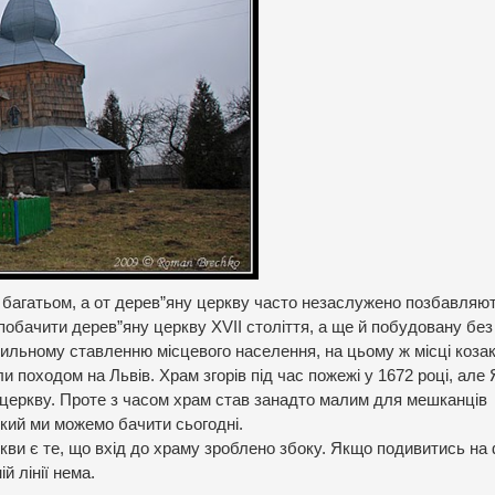
і багатьом, а от дерев”яну церкву часто незаслужено позбавляю
побачити дерев”яну церкву ХVІІ століття, а ще й побудовану без
хильному ставленню місцевого населення, на цьому ж місці коза
походом на Львів. Храм згорів під час пожежі у 1672 році, але
 церкву. Проте з часом храм став занадто малим для мешканців
кий ми можемо бачити сьогодні.
кви є те, що вхід до храму зроблено збоку. Якщо подивитись на 
й лінії нема.