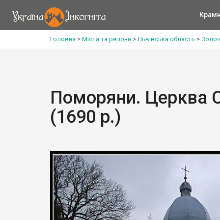
Крам
Головна
>
Міста та регіони
>
Львівська область
>
Золоч
Поморяни. Церква С
(1690 р.)