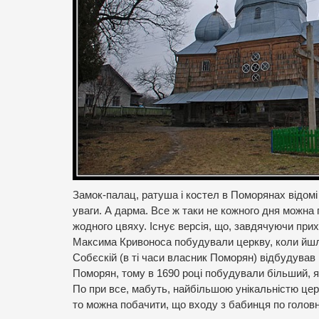
Замок-палац, ратуша і костел в Поморянах відом
уваги. А дарма. Все ж таки не кожного дня можна 
жодного цвяху. Існує версія, що, завдячуючи при
Максима Кривоноса побудували церкву, коли йшли 
Собєскій (в ті часи власник Поморян) відбудував
Поморян, тому в 1690 році побудували більший, я
По при все, мабуть, найбільшою унікальністю цер
то можна побачити, що входу з бабинця по головні