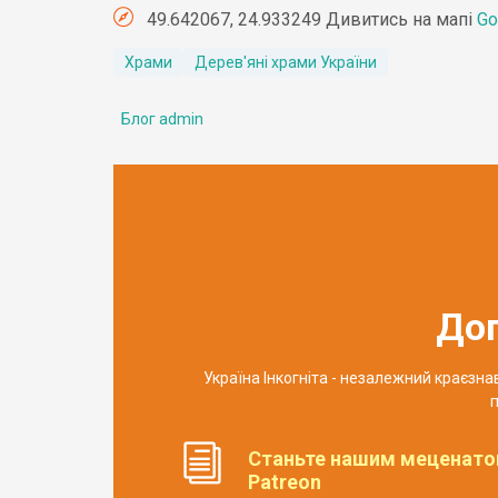
49.642067, 24.933249 Дивитись на мапі
Go
Храми
Дерев'яні храми України
Блог admin
До
Україна Інкогніта - незалежний краєзн
п
Станьте нашим меценато
Patreon