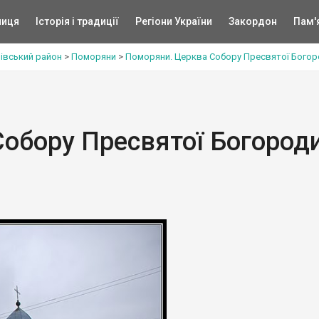
ниця
Історія і традиції
Регіони України
Закордон
Пам'
івський район
>
Поморяни
>
Поморяни. Церква Собору Пресвятої Богород
обору Пресвятої Богороди