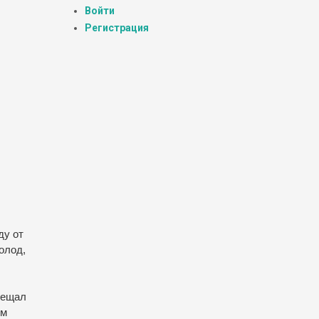
Войти
Регистрация
ду
от
олод
,
вещал
ом