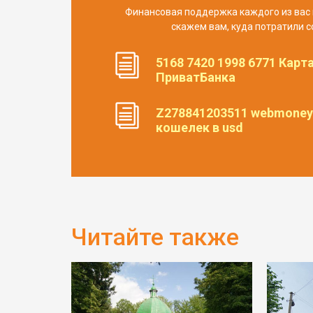
Финансовая поддержка каждого из вас 
скажем вам, куда потратили с
5168 7420 1998 6771 Карт
ПриватБанка
Z278841203511 webmoney
кошелек в usd
Читайте также