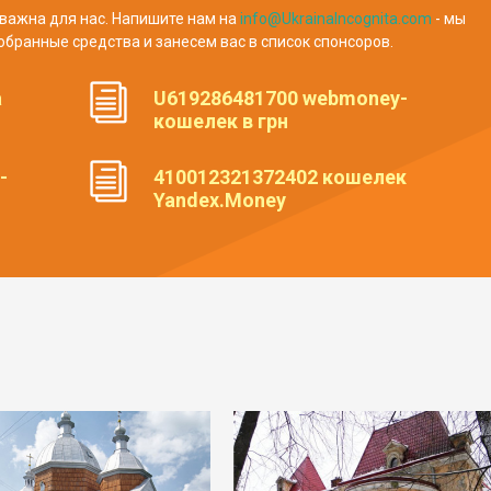
важна для нас. Напишите нам на
info@UkrainaIncognita.com
- мы
обранные средства и занесем вас в список спонсоров.
а
U619286481700 webmoney-
кошелек в грн
-
410012321372402 кошелек
Yandex.Money