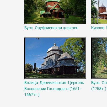
Буск. Онуфриевская церковь
Кизлов.
Волица-Деревлянская. Церковь
Буск. О
Вознесения Господнего (1651-
(1758 г.)
1667 гг.)