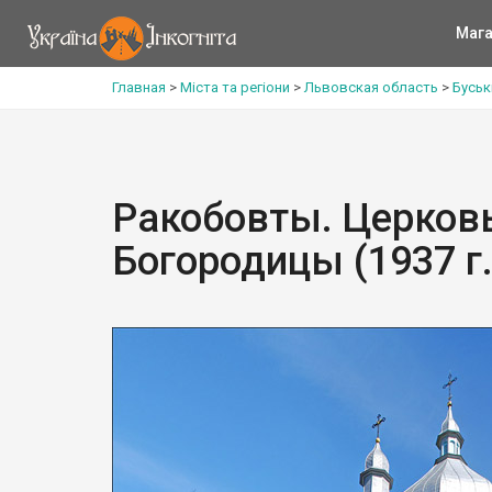
Мага
Главная
>
Міста та регіони
>
Львовская область
>
Буськ
Ракобовты. Церков
Богородицы (1937 г.