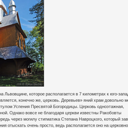
на
Львовщине
,
которое
располагается
в 7 километрах
к юго-запа
является
,
конечно
же
,
церковь
.
Деревьев
» яний
храм
довольно м
итулом
Успения Пресвятой Богородицы
.
Церковь
одноэтажная
,
рной
.
Однако
вовсе не
благодаря церкви
известны
Ракобовты
ередь
через
могилу
стигматика
Степана
Навроцкого
,
который
за
ния
отыскать
очень
просто
,
ведь
располагается
оно
на
церковн