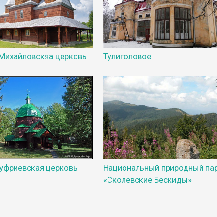
 Михайловскяа церковь
Тулиголовое
нуфриевская церковь
Национальный природный па
«Сколевские Бескиды»