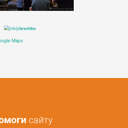
ко
rbrechko
oogle Maps
омоги
сайту