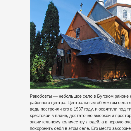
Ракобовты
—
небольшое
село
в Бугском районе
районного
центра
.
Центральным
об «ектом
села
ведь
построили
его
в 1937 году
,
и
освятили
под т
крестовой
в
плане
,
достаточно
высокой
и просто
значительному количеству людей
,
а
в
первую оч
похоронить себя
в
этом селе
.
Его
место захороне