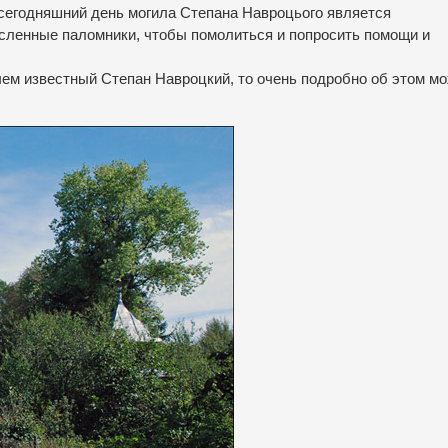
сегодняшний
день
могила
Степана
Навроцього
является
исленные
паломники
,
чтобы
помолиться
и
попросить
помощи и
чем
известный
Степан
Навроцкий
, то
очень
подробно
об этом
мо