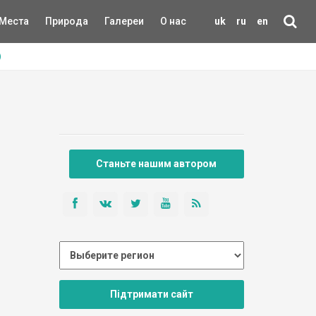
Места
Природа
Галереи
О нас
uk
ru
en
)
Станьте нашим автором
Підтримати сайт