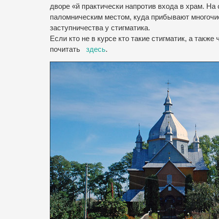
дворе
«
й
практически
напротив входа
в
храм
.
На
паломническим
местом
,
куда
прибывают
многоч
заступничества у
стигматика
.
Если кто
не в курсе
кто
такие
стигматик
,
а
также 
почитать
здесь
.