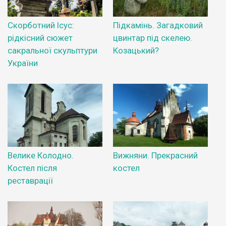
Скорботний Ісус:
Підкамінь. Загадковий
рідкісний сюжет
цвинтар під скелею.
сакральної скульптури
Козацький?
України
Велике Колодно.
Вижняни. Прекрасний
Костел після
костел
реставрації