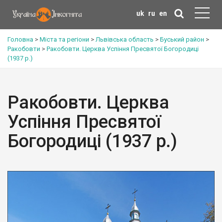
uk
ru
en
Головна
>
Міста та регіони
>
Львівська область
>
Буський район
>
Ракобовти
>
Ракобовти. Церква Успіння Пресвятої Богородиці
(1937 р.)
Ракобовти. Церква
Успіння Пресвятої
Богородиці (1937 р.)