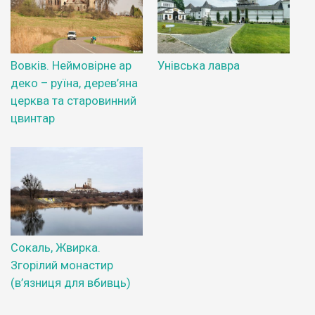
Вовків. Неймовірне ар
Унівська лавра
деко – руїна, дерев’яна
церква та старовинний
цвинтар
Сокаль, Жвирка.
Згорілий монастир
(в’язниця для вбивць)