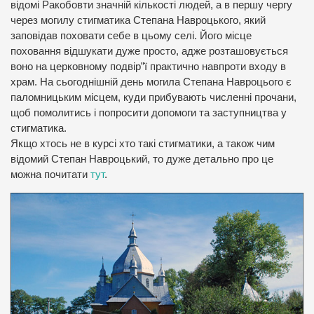
відомі Ракобовти значній кількості людей, а в першу чергу
через
могилу стигматика Степана Навроцького, який
заповідав поховати себе в цьому селі. Його місце
поховання відшукати дуже просто, адже розташовується
воно на церковному подвір”ї практично навпроти входу в
храм. На сьогоднішній день могила Степана Навроцього є
паломницьким місцем, куди прибувають численні прочани,
щоб помолитись і попросити допомоги та заступництва у
стигматика.
Якщо хтось не в курсі хто такі стигматики, а також чим
відомий Степан Навроцький, то дуже детально про це
можна почитати
тут
.