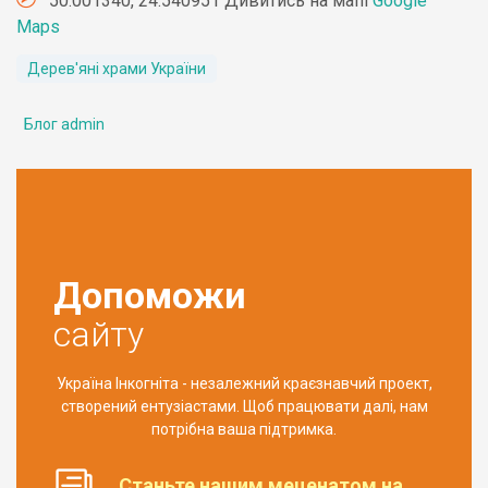
50.001340, 24.540951 Дивитись на мапі
Google
Maps
Дерев'яні храми України
Блог admin
Допоможи
сайту
Україна Інкогніта - незалежний краєзнавчий проект,
створений ентузіастами. Щоб працювати далі, нам
потрібна ваша підтримка.
Станьте нашим меценатом на