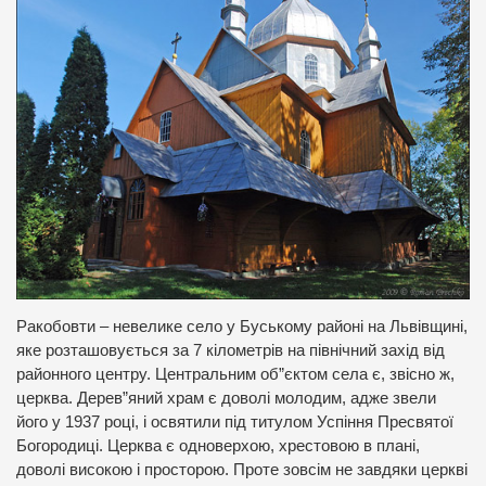
Ракобовти – невелике село у Буському районі на Львівщині,
яке розташовується за 7 кілометрів на північний захід від
районного центру. Центральним об”єктом села є, звісно ж,
церква. Дерев”яний храм є доволі молодим, адже звели
його у 1937 році, і освятили під титулом Успіння Пресвятої
Богородиці. Церква є одноверхою, хрестовою в плані,
доволі високою і просторою. Проте зовсім не завдяки церкві