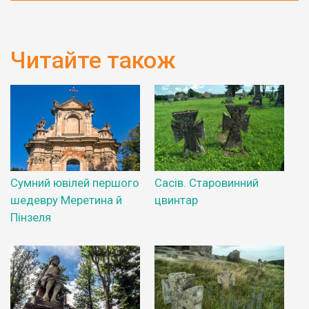
Читайте також
Сумний ювілей першого
Сасів. Старовинний
шедевру Меретина й
цвинтар
Пінзеля